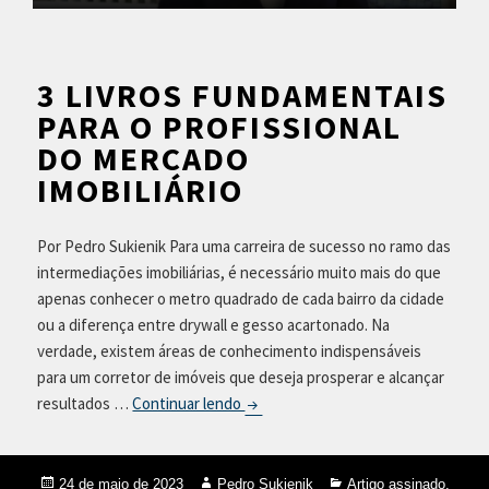
3 LIVROS FUNDAMENTAIS
PARA O PROFISSIONAL
DO MERCADO
IMOBILIÁRIO
Por Pedro Sukienik Para uma carreira de sucesso no ramo das
intermediações imobiliárias, é necessário muito mais do que
apenas conhecer o metro quadrado de cada bairro da cidade
ou a diferença entre drywall e gesso acartonado. Na
verdade, existem áreas de conhecimento indispensáveis
para um corretor de imóveis que deseja prosperar e alcançar
resultados …
Continuar lendo
3
l
i
v
Publicado
24 de maio de 2023
Autor
Pedro Sukienik
Categorias
Artigo assinado
,