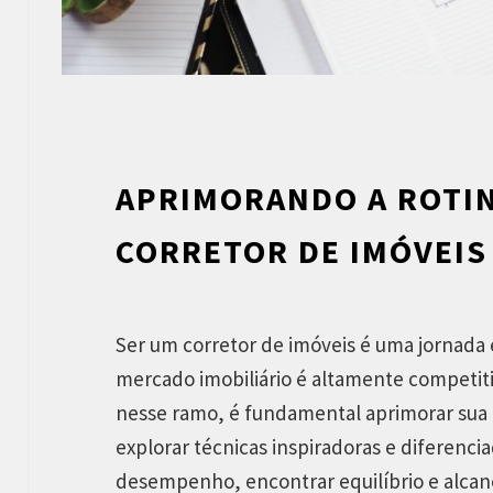
a
s
a
s
n
a
APRIMORANDO A ROTI
s
CORRETOR DE IMÓVEIS
P
r
a
Ser um corretor de imóveis é uma jornada
i
mercado imobiliário é altamente competiti
a
nesse ramo, é fundamental aprimorar sua r
s
explorar técnicas inspiradoras e diferencia
d
desempenho, encontrar equilíbrio e alcan
e