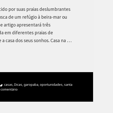
ido por suas praias deslumbrantes
sca de um refúgio à beira-mar ou
e artigo apresentará três
da em diferentes praias de
e a casa dos seus sonhos. Casa na …
ias
Tags
casas
,
Dicas
,
garopaba
,
oportunidades
,
santa
 comentário
em Algumas Oportunidades de Casas nas Praias de Garopaba