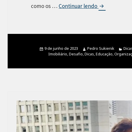
como os …
Continuar lendo
A
G
p
a
r
r
i
o
m
p
Publicado
9 de junho de 2023
Autor
Pedro Sukienik
Cate
Dica
o
a
em
Imobiliário
,
Desafio
,
Dicas
,
Educação
,
Organiza
r
b
a
a
n
d
o
a
R
o