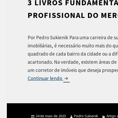
3 LIVROS FUNDAMENTA
r
PROFISSIONAL DO MER
d
e
I
Por Pedro Sukienik Para uma carreira de 
m
imobiliárias, é necessário muito mais do 
ó
quadrado de cada bairro da cidade ou a di
v
acartonado. Na verdade, existem áreas de
e
um corretor de imóveis que deseja prospe
i
Continuar lendo
3
s
l
i
v
r
Publicado
24 de maio de 2023
Autor
Pedro Sukienik
Catego
Artigo 