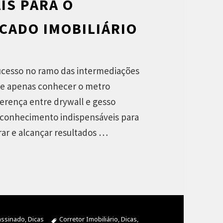
IS PARA O
CADO IMOBILIÁRIO
sucesso no ramo das intermediações
que apenas conhecer o metro
ferença entre drywall e gesso
 conhecimento indispensáveis para
rar e alcançar resultados …
rias
assinado
,
Dicas
Tags
Corretor Imobiliário
,
Dicas
,