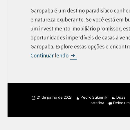
Garopaba é um destino paradisíaco conhec
e natureza exuberante. Se você está em bu
um investimento imobiliário promissor, est
oportunidades imperdíveis de casas à ven
Garopaba. Explore essas opções e encontr
Continuar lendo
A
l
g
u
m
Publicado
21 de junho de 2023
Autor
Pedro Sukienik
Categor
Dicas
a
em
catarina
Deixe um
s
O
p