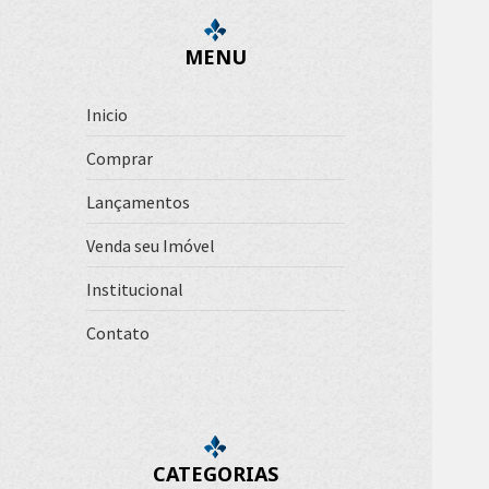
u
i
MENU
s
a
r
Inicio
p
Comprar
o
r
Lançamentos
:
Venda seu Imóvel
Institucional
Contato
CATEGORIAS