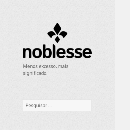
Menos excesso, mais
significado.
P
e
s
q