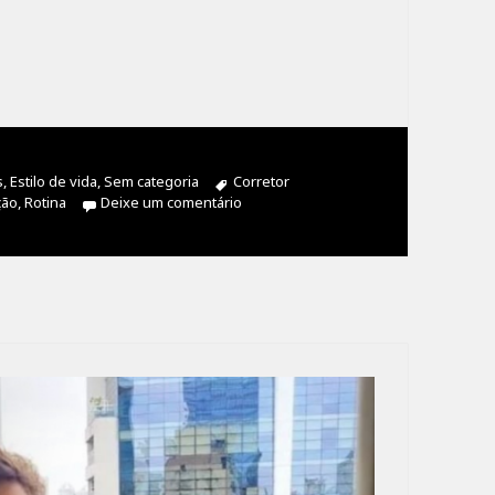
gorias
s
,
Estilo de vida
,
Sem categoria
Tags
Corretor
ção
,
Rotina
Deixe um comentário
em Aprimorando a Rotina de um Corre