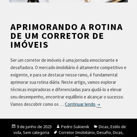
APRIMORANDO A ROTINA
DE UM CORRETOR DE
IMÓVEIS
Ser um corretor de imóveis é uma jornada emocionante e
desafiadora. O mercado imobiliário é altamente competitivo e
exigente, e para se destacar nesse ramo, é fundamental
aprimorar sua rotina diária. Neste artigo, vamos explorar
técnicas inspiradoras e diferenciadas para ajudá-lo a elevar
seu desempenho, encontrar equilíbrio e alcançar o sucesso.
Vamos descobrir como os …
Continuar lendo
A
p
r
i
Publicado
9 de junho de 2023
Autor
Pedro Sukienik
Categorias
Dicas
,
Estilo de
vida
em
,
Sem categoria
Tags
Corretor Imobiliário
,
Desafio
,
Dicas
,
m