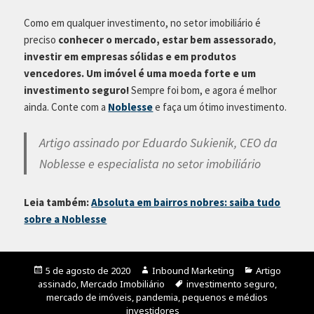
Como em qualquer investimento, no setor imobiliário é
preciso
conhecer o mercado, estar bem assessorado
,
investir em empresas sólidas e em produtos
vencedores.
Um imóvel é uma moeda forte e um
investimento seguro!
Sempre foi bom, e agora é melhor
ainda. Conte com a
Nobl
e
sse
e faça um ótimo investimento.
Artigo assinado por Eduardo Sukienik, CEO da
Noblesse e especialista no setor imobiliário
Leia também:
Absoluta em bairros nobres: saiba tudo
sobre a Noblesse
Publicado
5 de agosto de 2020
Autor
Inbound Marketing
Categorias
Artigo
assinado
em
,
Mercado Imobiliário
Tags
investimento seguro
,
mercado de imóveis
,
pandemia
,
pequenos e médios
investidores