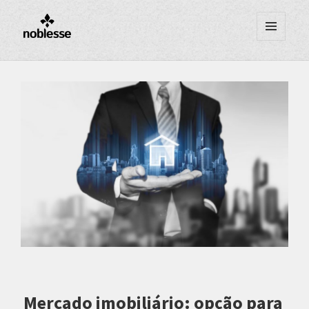
MENU
E
WIDGETS
Mercado imobiliário: opção para