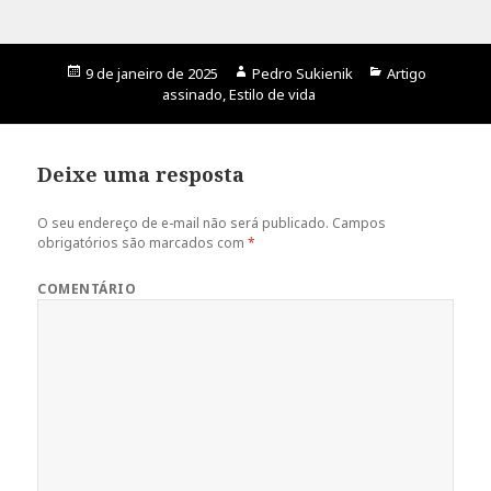
Publicado
9 de janeiro de 2025
Autor
Pedro Sukienik
Categorias
Artigo
em
assinado
,
Estilo de vida
Deixe uma resposta
O seu endereço de e-mail não será publicado.
Campos
obrigatórios são marcados com
*
COMENTÁRIO